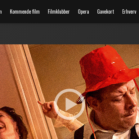
m
Kommende film
Filmklubber
Opera
Gavekort
Erhverv